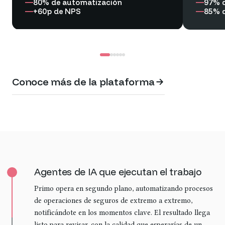
80% de automatización
97% d
+60p de NPS
85% 
Conoce más de la plataforma
Agentes de IA que ejecutan el trabajo
Primo opera en segundo plano, automatizando procesos
de operaciones de seguros de extremo a extremo,
notificándote en los momentos clave. El resultado llega
listo para revisar, con la calidad que esperarías de un