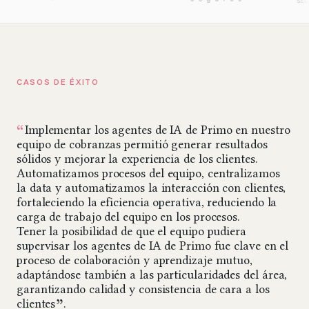
C
A
S
O
S
D
E
É
X
I
T
O
“
“
Implementar los agentes de IA de Primo en nuestro
L
equipo de cobranzas permitió generar resultados
acc
sólidos y mejorar la experiencia de los clientes.
de 
Automatizamos procesos del equipo, centralizamos
imp
la data y automatizamos la interacción con clientes,
de 
fortaleciendo la eficiencia operativa, reduciendo la
fue
carga de trabajo del equipo en los procesos.
Ade
Tener la posibilidad de que el equipo pudiera
esp
supervisar los agentes de IA de Primo fue clave en el
tu
proceso de colaboración y aprendizaje mutuo,
ada
D
adaptándose también a las particularidades del área,
garantizando calidad y consistencia de cara a los
Dir
”
clientes
.
La