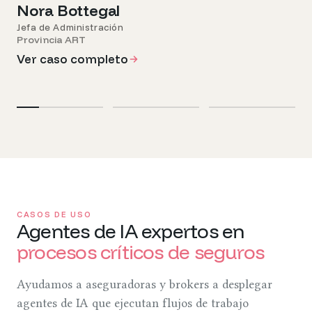
Nora Bottegal
Ve
Jefa de Administración
Provincia ART
Ver caso completo
C
A
S
O
S
D
E
U
S
O
Agentes de IA expertos en
procesos críticos de seguros
Ayudamos a aseguradoras y brokers a desplegar
agentes de IA que ejecutan flujos de trabajo