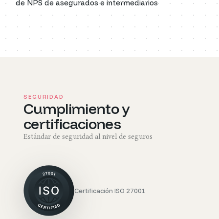
de NPS de asegurados e intermediarios
S
E
G
U
R
I
D
A
D
Cumplimiento y
certificaciones
Estándar de seguridad al nivel de seguros
Certificación ISO 27001